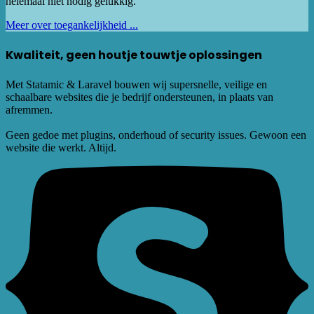
helemaal niet nodig gelukkig.
Meer over toegankelijkheid ...
Kwaliteit, geen houtje touwtje oplossingen
Met Statamic & Laravel bouwen wij supersnelle, veilige en
schaalbare websites die je bedrijf ondersteunen, in plaats van
afremmen.
Geen gedoe met plugins, onderhoud of security issues. Gewoon een
website die werkt. Altijd.