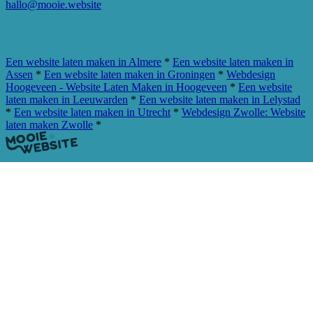
hallo@mooie.website
Plan een afspraak
Een website laten maken in Almere
*
Een website laten maken in
Assen
*
Een website laten maken in Groningen
*
Webdesign
Hoogeveen - Website Laten Maken in Hoogeveen
*
Een website
laten maken in Leeuwarden
*
Een website laten maken in Lelystad
*
Een website laten maken in Utrecht
*
Webdesign Zwolle: Website
laten maken Zwolle
*