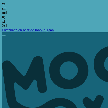
xs
sm
md
lg
xl
2xl
Overslaan en naar de inhoud gaan