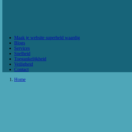
Maak je website superheld waardig
Blogs
Services
Snelheid
Toegankelijkheid
Veiligheid
Contact
Home