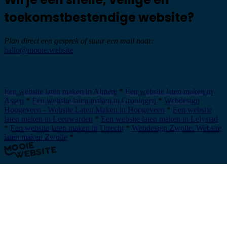
toekomstbestendige website?
Plan direct een gesprek of stuur een mail naar:
hallo@mooie.website
Plan een afspraak
Een website laten maken in Almere
*
Een website laten maken in
Assen
*
Een website laten maken in Groningen
*
Webdesign
Hoogeveen - Website Laten Maken in Hoogeveen
*
Een website
laten maken in Leeuwarden
*
Een website laten maken in Lelystad
*
Een website laten maken in Utrecht
*
Webdesign Zwolle: Website
laten maken Zwolle
*