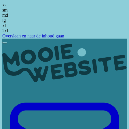
xs
sm
md
lg
xl
2xl
Overslaan en naar de inhoud gaan