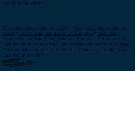
hallo@mooie.website
Plan een afspraak
Een website laten maken in Almere
*
Een website laten maken in
Assen
*
Een website laten maken in Groningen
*
Webdesign
Hoogeveen - Website Laten Maken in Hoogeveen
*
Een website
laten maken in Leeuwarden
*
Een website laten maken in Lelystad
*
Een website laten maken in Utrecht
*
Webdesign Zwolle: Website
laten maken Zwolle
*