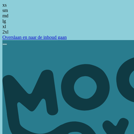
xs
sm
md
lg
xl
2xl
Overslaan en naar de inhoud gaan