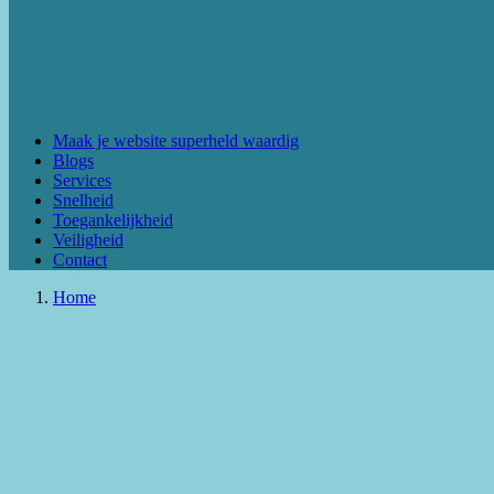
Maak je website superheld waardig
Blogs
Services
Snelheid
Toegankelijkheid
Veiligheid
Contact
Home