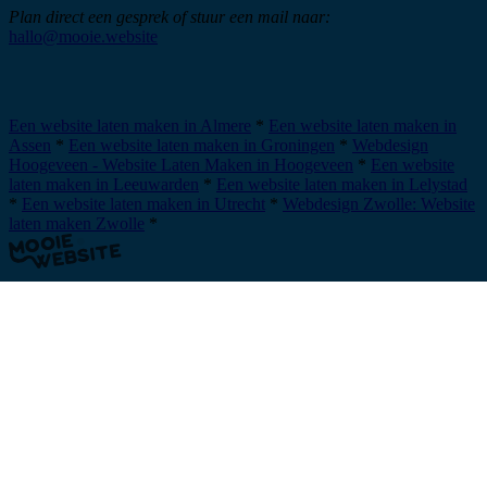
Plan direct een gesprek of stuur een mail naar:
hallo@mooie.website
Plan een afspraak
Een website laten maken in Almere
*
Een website laten maken in
Assen
*
Een website laten maken in Groningen
*
Webdesign
Hoogeveen - Website Laten Maken in Hoogeveen
*
Een website
laten maken in Leeuwarden
*
Een website laten maken in Lelystad
*
Een website laten maken in Utrecht
*
Webdesign Zwolle: Website
laten maken Zwolle
*