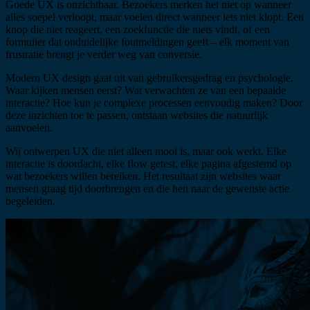
Goede UX is onzichtbaar. Bezoekers merken het niet op wanneer
alles soepel verloopt, maar voelen direct wanneer iets niet klopt. Een
knop die niet reageert, een zoekfunctie die niets vindt, of een
formulier dat onduidelijke foutmeldingen geeft – elk moment van
frustratie brengt je verder weg van conversie.
Modern UX design gaat uit van gebruikersgedrag en psychologie.
Waar kijken mensen eerst? Wat verwachten ze van een bepaalde
interactie? Hoe kun je complexe processen eenvoudig maken? Door
deze inzichten toe te passen, ontstaan websites die natuurlijk
aanvoelen.
Wij ontwerpen UX die niet alleen mooi is, maar ook werkt. Elke
interactie is doordacht, elke flow getest, elke pagina afgestemd op
wat bezoekers willen bereiken. Het resultaat zijn websites waar
mensen graag tijd doorbrengen en die hen naar de gewenste actie
begeleiden.