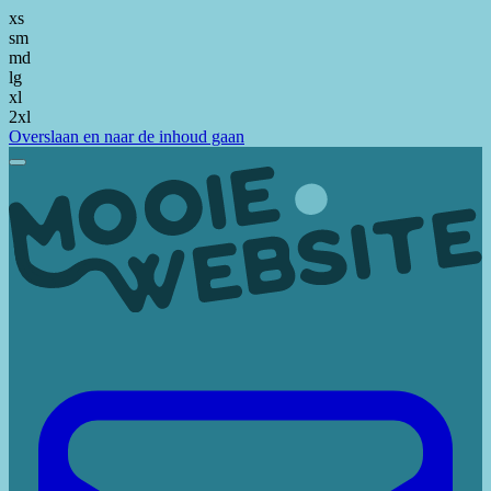
xs
sm
md
lg
xl
2xl
Overslaan en naar de inhoud gaan