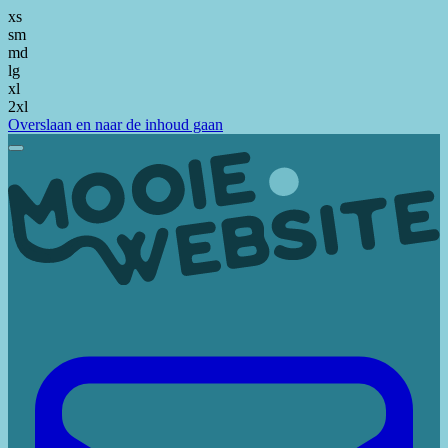
xs
sm
md
lg
xl
2xl
Overslaan en naar de inhoud gaan