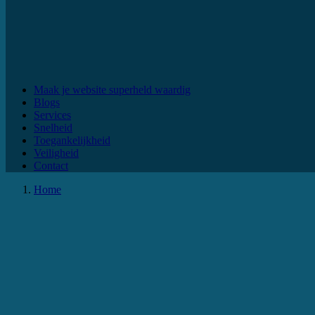
Maak je website superheld waardig
Blogs
Services
Snelheid
Toegankelijkheid
Veiligheid
Contact
Home