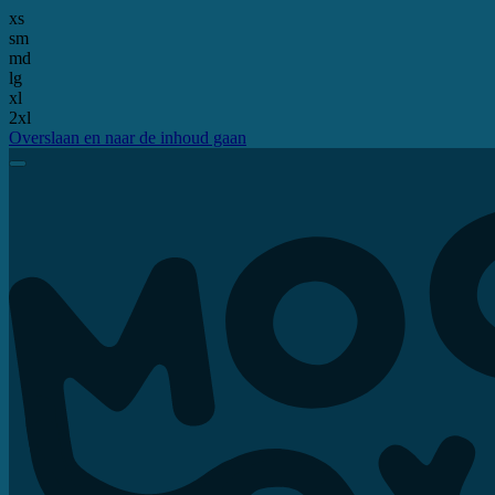
xs
sm
md
lg
xl
2xl
Overslaan en naar de inhoud gaan